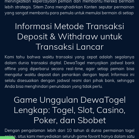
meningkatkan kepercayaan pemain dan membantu mereka bermain
lebih strategis. Sitem Zona menghadirkan Konten seputar permainan
yang sangat membantu para pemula untuk memulai bermain di setiap
Informasi Metode Transaksi
Deposit & Withdraw untuk
Transaksi Lancar
Kami tahu bahwa waktu transaksi yang cepat adalah segalanya
dalam dunia transaksi digital. DewaTogel menyajikan jadwal bank
offline yang diperbarui secara real-time, agar setiap pemain bisa
mengatur waktu deposit dan penarikan dengan tepat. Informasi ini
selalu disesuaikan dengan jadwal resmi dari pihak bank, sehingga
Anda bisa menghindari penundaan yang tidak perlu.
Game Unggulan DewaTogel
Lengkap: Togel, Slot, Casino,
Poker, dan Sbobet
Dengan pengalaman lebih dari 10 tahun di dunia permainan togel
online, situs kami menyediakan seluruh game favorit hanya dalam satu