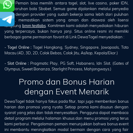
akun. Pemain bisa memilih antara togel, slot, live casino, poker IDN,
atau taruhan bola Sbobet. Semua game dijalankan melalui penyedia
resmi dengan provider yang sudah bekerja sama lebih dari puluhan
tahun, memastikan sistem yang aman dan diawasi oleh lisensi
langsung
bmm testlabs
. Komitmen kami adalah menyediakan hiburan
yang terpercaya, bukan hanya janji. Situs online resmi ini memiliki
berbagai game permainan favorit di Link DewaTogel menyediakan :
- Togel Online :
Togel Hongkong, Sydney, Singapore, Jowopools, Toto
Macau (4D, 3D, 2D, Colok Bebas, Colok Jitu, As/kop, Kepala/Ekor.)
- Slot Online :
Pragmatic Play, PG Soft, Habanero, Idn Slot. (Gates of
Olympus, Sweet Bonanza, Starlight Princess, Mahjongways.)
Promo dan Bonus Harian
dengan Event Menarik
DewaTogel tidak hanya fokus pada fitur, tapi juga memberikan bonus
harian dan promosi yang nyata. Setiap promo kami disusun dengan
syarat yang jelas dan tidak menyesatkan. Pengguna dapat membaca
detail program melalui halaman khusus dan menu promosi yang terus
kami perbarui. Pengalaman pemain menunjukkan bahwa bonus event
ini membantu meningkatkan modal bermain dengan cara yang fair