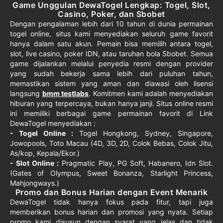
Game Unggulan DewaTogel Lengkap: Togel, Slot,
Casino, Poker, dan Sbobet
Dengan pengalaman lebih dari 10 tahun di dunia permainan
togel online, situs kami menyediakan seluruh game favorit
hanya dalam satu akun. Pemain bisa memilih antara togel,
slot, live casino, poker IDN, atau taruhan bola Sbobet. Semua
game dijalankan melalui penyedia resmi dengan provider
yang sudah bekerja sama lebih dari puluhan tahun,
memastikan sistem yang aman dan diawasi oleh lisensi
langsung
bmm testlabs
. Komitmen kami adalah menyediakan
hiburan yang terpercaya, bukan hanya janji. Situs online resmi
ini memiliki berbagai game permainan favorit di Link
DewaTogel menyediakan :
- Togel Online :
Togel Hongkong, Sydney, Singapore,
Jowopools, Toto Macau (4D, 3D, 2D, Colok Bebas, Colok Jitu,
As/kop, Kepala/Ekor.)
- Slot Online :
Pragmatic Play, PG Soft, Habanero, Idn Slot.
(Gates of Olympus, Sweet Bonanza, Starlight Princess,
Mahjongways.)
Promo dan Bonus Harian dengan Event Menarik
DewaTogel tidak hanya fokus pada fitur, tapi juga
memberikan bonus harian dan promosi yang nyata. Setiap
promo kami disusun dengan syarat yang jelas dan tidak