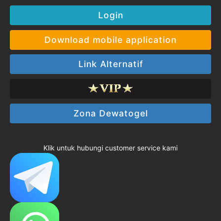
Login
Download mobile application
Link Alternatif
Zona Dewatogel
Klik untuk hubungi customer service kami